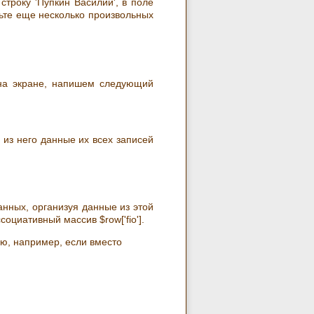
строку 'Пупкин Василий', в поле
вьте еще несколько произвольных
 на экране, напишем следующий
 из него данные их всех записей
анных, организуя данные из этой
социативный массив $row['fio'].
ю, например, если вместо