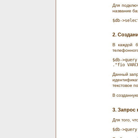
Для подключ
название ба
2. Создан
В каждой б
телефонного
$db->query
Данный запр
идентифика
текстовое п
В созданную
3. Запрос
Для того, ч