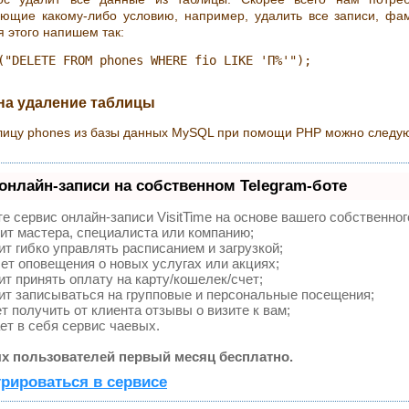
яющие какому-либо условию, например, удалить все записи, фа
ля этого напишем так:
 на удаление таблицы
блицу phones из базы данных MySQL при помощи PHP можно следу
онлайн-записи на собственном Telegram-боте
е сервис онлайн-записи VisitTime на основе вашего собственног
ит мастера, специалиста или компанию;
т гибко управлять расписанием и загрузкой;
т оповещения о новых услугах или акциях;
т принять оплату на карту/кошелек/счет;
т записываться на групповые и персональные посещения;
 получить от клиента отзывы о визите к вам;
т в себя сервис чаевых.
х пользователей первый месяц бесплатно.
трироваться в сервисе