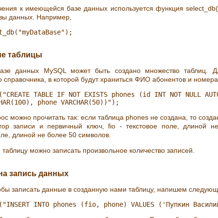
ения к имеющейся базе данных используется функция select_db(
зы данных. Например,
ие таблицы
азе данных MySQL может быть создано множество таблиц. Д
 справочника, в которой будут храниться ФИО абонентов и номер
("CREATE TABLE IF NOT EXISTS phones (id INT NOT NULL AUTO
ос можно прочитать так: если таблица phones не создана, то создае
тор записи и первичный ключ, fio - текстовое поле, длиной н
оле, длиной не более 50 символов.
 таблицу можно записать произвольное количество записей.
 на запись данных
тобы записать данные в созданную нами таблицу, напишем следующ