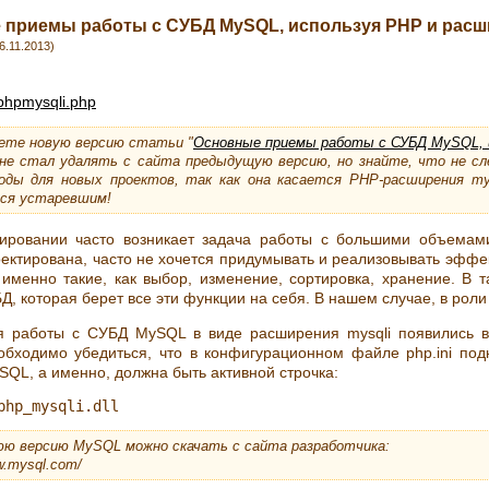
приемы работы с СУБД MySQL, используя PHP и расш
6.11.2013)
phpmysqli.php
ете новую версию статьи "
Основные приемы работы с СУБД MySQL, и
 не стал удалять с сайта предыдущую версию, но знайте, что не с
оды для новых проектов, так как она касается PHP-расширения mys
ся устаревшим!
ировании часто возникает задача работы с большими объемами
ектирована, часто не хочется придумывать и реализовывать эффе
именно такие, как выбор, изменение, сортировка, хранение. В т
, которая берет все эти функции на себя. В нашем случае, в рол
я работы с СУБД MySQL в виде расширения mysqli появились в
обходимо убедиться, что в конфигурационном файле php.ini под
SQL, а именно, должна быть активной строчка:
юю версию MySQL можно скачать с сайта разработчика:
w.mysql.com/