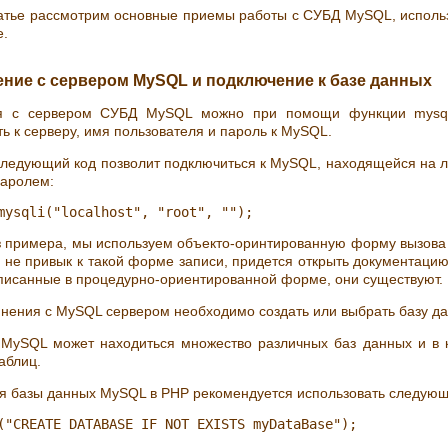
татье рассмотрим основные приемы работы с СУБД MySQL, исполь
е.
ение с сервером MySQL и подключение к базе данных
я с сервером СУБД MySQL можно при помощи функции mysql_c
ть к серверу, имя пользователя и пароль к MySQL.
ледующий код позволит подключиться к MySQL, находящейся на л
паролем:
з примера, мы используем объекто-оринтированную форму вызова
о не привык к такой форме записи, придется открыть документаци
писанные в процедурно-ориентированной форме, они существуют.
нения с MySQL сервером необходимо создать или выбрать базу дан
 MySQL может находиться множество различных баз данных и в 
аблиц.
я базы данных MySQL в PHP рекомендуется использовать следующ