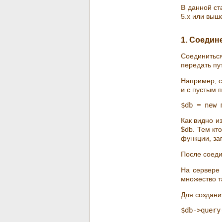
В данной с
5.x или выш
1. Соедин
Соединитьс
передать пу
Например, с
и с пустым 
Как видно и
$db. Тем кт
функции, за
После соеди
На сервере
множество т
Для создани