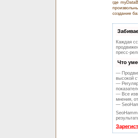
где myDataB
произвольн
создание ба
Забива
Каждая сс
продвижен
пресс-рел
Что уме
— Продвиж
высокой с
— Регуляр
показател
— Все изв
мнения, о
— SeoHamm
SeoHamme
результат
Зарегис