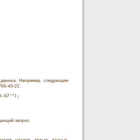
е данных. Например, следующим
65-43-21'.
дующий запрос,
уется удалить только данные,