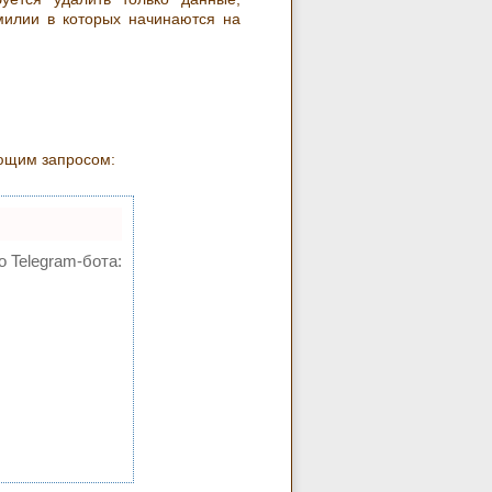
милии в которых начинаются на
ющим запросом:
о Telegram-бота: