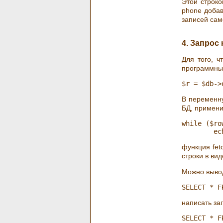
Этой строко
phone добав
записей сам
4. Запрос
Для того, 
программны
В переменну
БД, примен
while ($ro
функция fet
строки в вид
Можно вывод
написать за