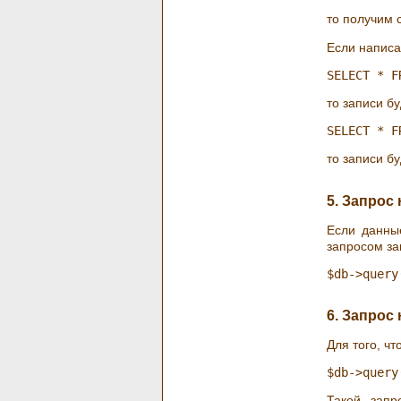
то получим 
Если написа
то записи б
то записи б
5. Запрос
Если данны
запросом за
6. Запрос
Для того, ч
Такой запр