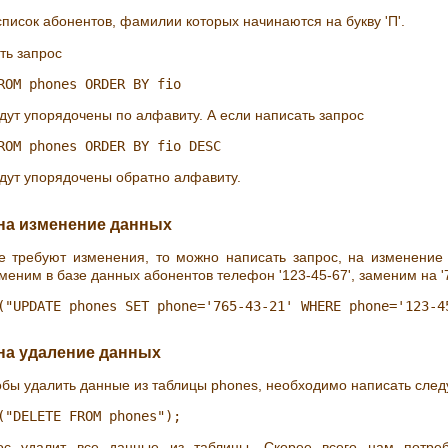
список абонентов, фамилии которых начинаются на букву 'П'.
ть запрос
удут упорядочены по алфавиту. А если написать запрос
удут упорядочены обратно алфавиту.
 на изменение данных
е требуют изменения, то можно написать запрос, на изменени
меним в базе данных абонентов телефон '123-45-67', заменим на '7
 на удаление данных
тобы удалить данные из таблицы phones, необходимо написать сле
ос удалит все данные из таблицы. Скорее всего нам потреб