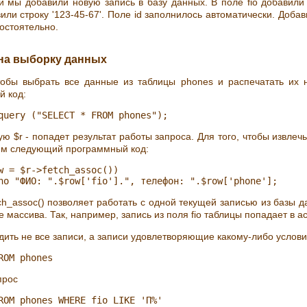
й мы добавили новую запись в базу данных. В поле fio добавили 
или строку '123-45-67'. Поле id заполнилось автоматически. Доба
остоятельно.
 на выборку данных
чтобы выбрать все данные из таблицы phones и распечатать их
й код:
ю $r - попадет результат работы запроса. Для того, чтобы извлечь
им следующий программный код:
w = $r->fetch_assoc())

ch_assoc() позволяет работать с одной текущей записью из базы д
е массива. Так, например, запись из поля fio таблицы попадает в ас
ить не все записи, а записи удовлетворяющие какому-либо услови
прос