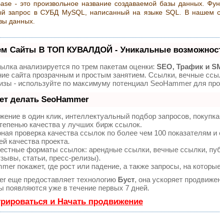
ase - это произвольное название создаваемой базы данных. Функ
ый запрос в СУБД MySQL, написанный на языке SQL. В нашем с
зы данных.
ем Сайты В ТОП КУВАЛДОЙ - Уникальные возможнос
ылка анализируется по трем пакетам оценки:
SEO, Трафик и S
ие сайта прозрачным и простым занятием. Ссылки, вечные ссыл
изы - используйте по максимуму потенциал SeoHammer для про
ет делать SeoHammer
ение в один клик, интеллектуальный подбор запросов, покупк
тепенью качества у лучших бирж ссылок.
ная проверка качества ссылок по более чем 100 показателям и
ей качества проекта.
естные форматы ссылок: арендные ссылки, вечные ссылки, пуб
тзывы, статьи, пресс-релизы).
er покажет, где рост или падение, а также запросы, на которы
r еще предоставляет технологию
Буст
, она ускоряет продвижен
ы появляются уже в течение первых 7 дней.
трироваться и Начать продвижение