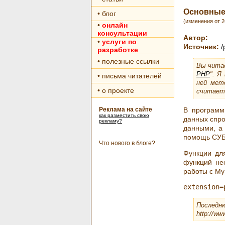
Основные 
• блог
(изменения от 2
•
онлайн
консультации
Автор:
•
услуги по
Источник:
/
разработке
• полезные ссылки
Вы чита
PHP
". Я
• письма читателей
ней мет
• о проекте
считает
Реклама на сайте
В программ
как разместить свою
данных спро
рекламу?
данными, а 
помощь СУБД
Что нового в блоге?
Функции дл
функций не
работы с My
Последн
http://ww