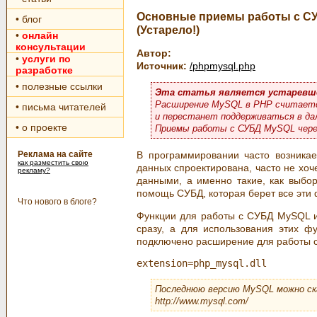
Основные приемы работы с СУ
• блог
(Устарело!)
•
онлайн
консультации
Автор:
•
услуги по
Источник:
/phpmysql.php
разработке
• полезные ссылки
Эта статья является устаревш
Расширение MySQL в PHP считается
• письма читателей
и перестанет поддерживаться в да
• о проекте
Приемы работы с СУБД MySQL чере
Реклама на сайте
В программировании часто возника
как разместить свою
данных спроектирована, часто не хо
рекламу?
данными, а именно такие, как выбор
помощь СУБД, которая берет все эти 
Что нового в блоге?
Функции для работы с СУБД MySQL и
сразу, а для использования этих ф
подключено расширение для работы с
Последнюю версию MySQL можно ска
http://www.mysql.com/