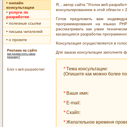
• онлайн
Я, , автор сайта "Уголок веб-разработ
консультации
консультированием в этой области c 2
•
услуги по
разработке
Готов предложить вам индивидуа
• полезные ссылки
программирования на языках PHP
рассматривать как узкие техничес
• письма читателей
касающиеся разработки программного
• о проекте
Консультация осуществляется в голос
Реклама на сайте
Для заказа консультации заполните 
как разместить свою
рекламу?
*
Тема консультации:
Блог о веб-разработке!
(Опишите как можно более п
*
Ваше имя:
*
E-mail:
*
Скайп:
*
Желательное временя пров