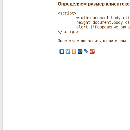
Определяем размер клиентской
<script>

	width=document.body.clientWidth; // ширина

	height=document.body.clientHeight; // высота

	alert ("Разрешение окна клиента: "+width+"x"+height);

Знаете чем дополнить, пишите нам: