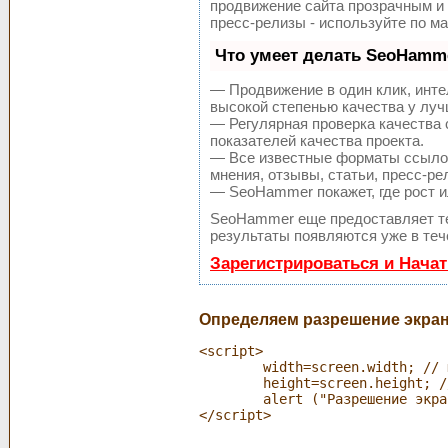
продвижение сайта прозрачным и 
пресс-релизы - используйте по 
Что умеет делать SeoHamm
— Продвижение в один клик, инт
высокой степенью качества у лу
— Регулярная проверка качества 
показателей качества проекта.
— Все известные форматы ссылок
мнения, отзывы, статьи, пресс-ре
— SeoHammer покажет, где рост и
SeoHammer еще предоставляет 
результаты появляются уже в теч
Зарегистрироваться и Нача
Определяем разрешение экрана
<script>

	width=screen.width; // ширина

	height=screen.height; // высота

	alert ("Разрешение экрана: "+width+"x"+height);	
