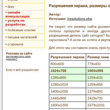
Разрешения экрана, размеры 
• блог
•
онлайн
Автор:
консультации
Источник:
/resolutions.php
•
услуги по
разработке
Не секрет, что размер сайта должен
• полезные ссылки
полосы прокрутки и иногда друг
разрешение делать сайт сегодня? Как
• письма читателей
скроллинга? А если не хотите и верт
• о проекте
Для этого мы составили очень прост
Реклама на сайте
как разместить свою
Разрешение экрана
Размер окна
рекламу?
800x600
779x431
Блог о веб-разработке!
1024x768
1003x599
1280x800
1259x631
1280x1024
1259x855
1400x1050
1379x881
1440x900
1419x731
1600x1200
1579x1031