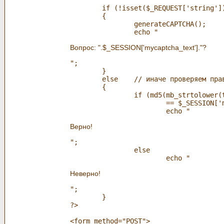
	if (!isset($_REQUEST['string'])) // если пользователь не ввел ответ, 

	{								 // формируем и выдаем ему вопрос

		generateCAPTCHA();

		echo "
Вопрос: ".$_SESSION['mycaptcha_text']."?
";

	}

	else	// иначе проверяем правильность ответа пользователя и выдаем результат

	{	

		if (md5(mb_strtolower(trim($_REQUEST['string']),"utf-8"))

			== $_SESSION['mycaptcha_string'])

			echo "
Верно!
";

		else

			echo "
Неверно!
";		

	}

?>

<form method="POST">
