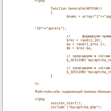
<?php

	function GenerateCAPTCHA()

	{

		$nums = array("1"=>"один", "2"=>"два", "3"=>"три", "4"=>"четыре",

					  "5"=>"пять", "6"=>"шесть", "7"=>"семь", "8"=>"восемь", "9"=>"девять"
"10"=>"десять");

		//	формируем пример a+b

		$rez = rand(2,10);			

		$a = rand(1,$rez-1);

		$b = $rez-$a;	

		// записываем в сессию вопрос a+b

		$_SESSION['mycaptcha_text']=$a." + ".$b;

		// записываем в сессию хэш ответа прописью

		$_SESSION['mycaptcha_string']=md5($nums[$rez]);

	}

Файл index.php, содержащий пример обраще
<?php

	session_start(); 			// запускаем сессию, она важна

	include ("mycaptcha.php"); 	// вызываем модуль генерации CAPTCHA
