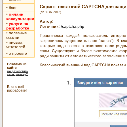
Скрипт текстовой CAPTCHA для защи
• блог
(от 30.07.2012)
•
онлайн
консультации
Автор:
•
услуги по
Источник:
/captcha.php
разработке
• полезные
Практически каждый пользователь интерн
ссылки
закрепилось существительное "капча"). В к
• письма
которые надо ввести в текстовое поле рядо
читателей
спам. Существуют и более экзотические фор
• о проекте
ради защиты от автоматического заполнени
Реклама на
Классический внешний вид CAPTCHA показан 
сайте
как разместить
свою рекламу?
Блог о веб-
разработке!